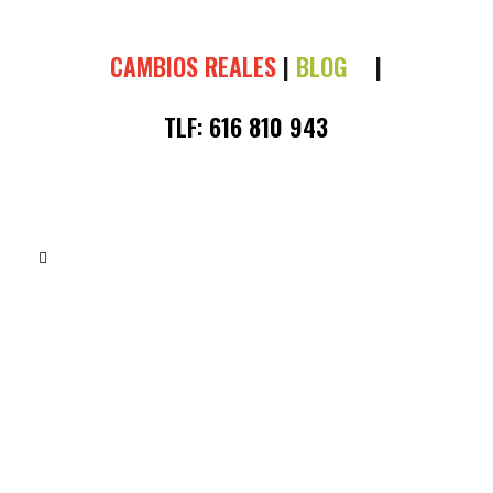
CAMBIOS REALES
|
BLOG
|
TLF:
616 810 943
BLOG
COLESTEROL, SAL DE DUDAS O MITOS
OBSOLETOS
COLESTEROL, SAL DE DUDAS O MITOS
OBSOLETOS