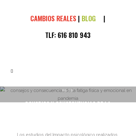
CAMBIOS REALES
|
BLOG
|
TLF:
616 810 943
BLOG
CONSEJOS Y CONSECUENCIAS DE LA
FATIGA FÍSICA Y EMOCIONAL EN
PANDEMIA
Los estudios del Impacto psicológico realizados