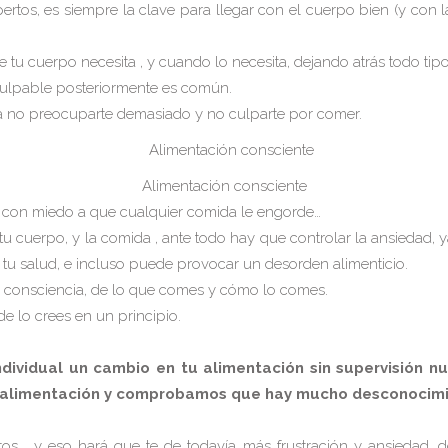
rtos, es siempre la clave para llegar con el cuerpo bien (y con 
tu cuerpo necesita , y cuando lo necesita, dejando atrás todo tip
culpable posteriormente es común.
a no preocuparte demasiado y no culparte por comer.
Alimentación consciente
con miedo a que cualquier comida le engorde…
tu cuerpo, y la comida , ante todo hay que controlar la ansiedad
o tu salud, e incluso puede provocar un desorden alimenticio.
 consciencia, de lo que comes y cómo lo comes.
e lo crees en un principio.
dividual un cambio en tu alimentación sin supervisión n
 alimentación y comprobamos que hay mucho desconocimi
tos , y eso hará que te de todavía más frustración y ansiedad, d