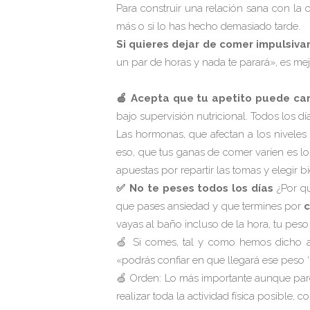
Para construir una relación sana con la 
más o si lo has hecho demasiado tarde.
Si quieres dejar de comer impulsiv
un par de horas y nada te parará», es mej
🍏 Acepta que tu apetito puede ca
bajo supervisión nutricional. Todos los dí
Las hormonas, que afectan a los niveles 
eso, que tus ganas de comer varíen es lo
apuestas por repartir las tomas y elegir b
✅ No te peses todos los días
¿Por q
que pases ansiedad y que termines por
c
vayas al baño incluso de la hora, tu peso
🍏 Si comes, tal y como hemos dicho an
«podrás confiar en que llegará ese peso ‘
🍏 Orden: Lo más importante aunque parezc
realizar toda la actividad física posible