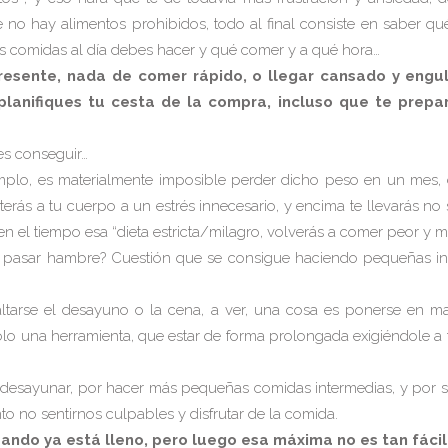
no hay alimentos prohibidos, todo al final consiste en saber qué
s comidas al día debes hacer y qué comer y a qué hora…
esente, nada de comer rápido, o llegar cansado y engul
lanifiques tu cesta de la compra, incluso que te prepa
res conseguir…
emplo, es materialmente imposible perder dicho peso en un mes, 
erás a tu cuerpo a un estrés innecesario, y encima te llevarás n
l tiempo esa “dieta estricta/milagro, volverás a comer peor y má
pasar hambre? Cuestión que se consigue haciendo pequeñas inge
rse el desayuno o la cena, a ver, una cosa es ponerse en man
lo una herramienta, que estar de forma prolongada exigiéndole a 
desayunar, por hacer más pequeñas comidas intermedias, y por s
to no sentirnos culpables y disfrutar de la comida.
ando ya está lleno,
pero luego esa máxima no es tan fácil