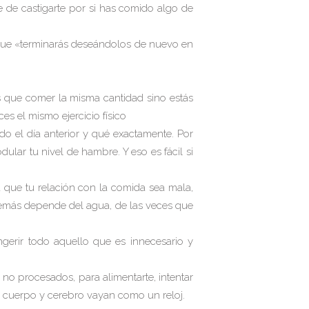
e de castigarte por si has comido algo de
 que «terminarás deseándolos de nuevo en
s que comer la misma cantidad sino estás
es el mismo ejercicio físico
o el día anterior y qué exactamente. Por
lar tu nivel de hambre. Y eso es fácil si
 que tu relación con la comida sea mala,
más depende del agua, de las veces que
gerir todo aquello que es innecesario y
 no procesados, para alimentarte, intentar
 tu cuerpo y cerebro vayan como un reloj.