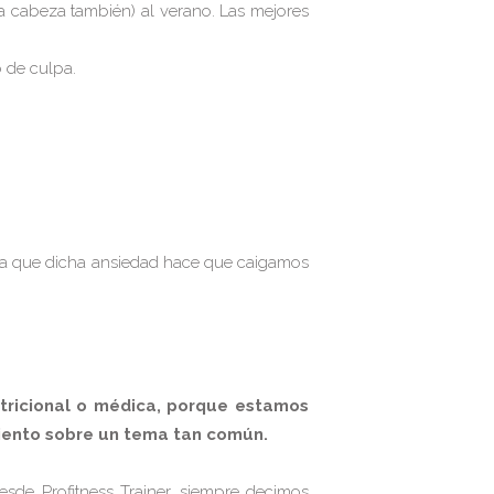
la cabeza también) al verano. Las mejores
o de culpa.
, ya que dicha ansiedad hace que caigamos
utricional o médica, porque estamos
ento sobre un tema tan común.
esde Profitness Trainer, siempre decimos