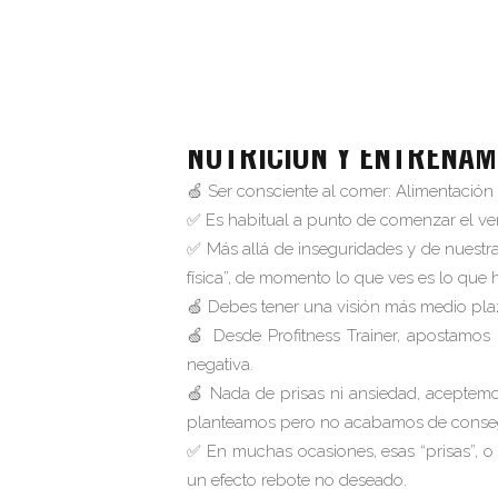
JUNI
NUTRICION Y ENTRENAM
🍏 Ser consciente al comer: Alimentación
✅ Es habitual a punto de comenzar el 
✅ Más allá de inseguridades y de nuestras
física”, de momento lo que ves es lo que h
🍏 Debes tener una visión más medio plazo
🍏 Desde Profitness Trainer, apostamos 
negativa.
🍏 Nada de prisas ni ansiedad, aceptem
planteamos pero no acabamos de consegui
✅ En muchas ocasiones, esas “prisas”, o a
un efecto rebote no deseado.