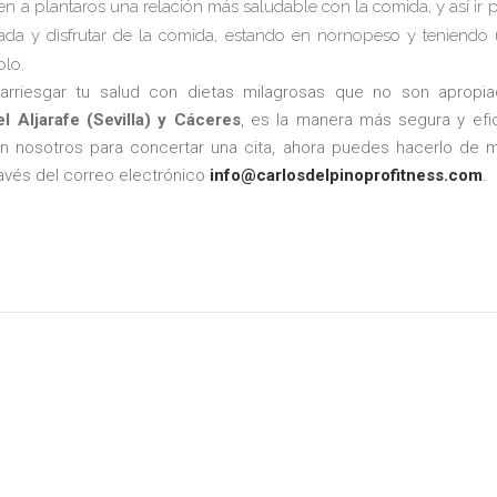
n a plantaros una relación más saludable con la comida, y así ir
iada y disfrutar de la comida, estando en nornopeso y teniendo 
plo.
arriesgar tu salud con dietas milagrosas que no son apropia
 Aljarafe (Sevilla) y Cáceres
, es la manera más segura y efic
n nosotros para concertar una cita, ahora puedes hacerlo de m
través del correo electrónico
info@carlosdelpinoprofitness.com
.