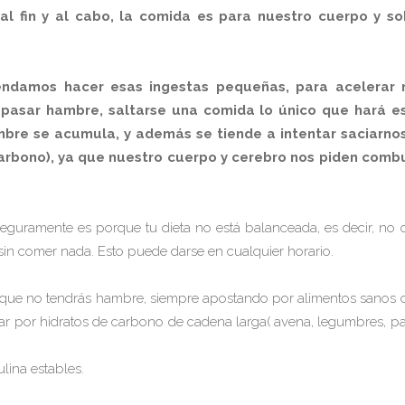
al fin y al cabo, la comida es para nuestro cuerpo y s
ndamos hacer esas ingestas pequeñas, para acelerar 
o pasar hambre, saltarse una comida lo único que hará e
re se acumula, y además se tiende a intentar saciarnos 
carbono), ya que nuestro cuerpo y cerebro nos piden combus
eguramente es porque tu dieta no está balanceada, es decir, no 
in comer nada. Esto puede darse en cualquier horario.
 que no tendrás hambre, siempre apostando por alimentos sanos co
ar por hidratos de carbono de cadena larga( avena, legumbres, pa
ulina estables.