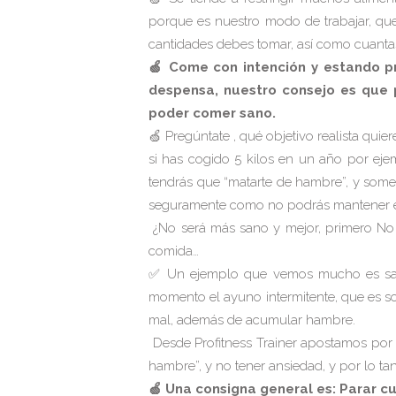
porque es nuestro modo de trabajar, que 
cantidades debes tomar, así como cuanta
🍏 Come con intención y estando pr
despensa, nuestro consejo es que p
poder comer sano.
🍏 Pregúntate , qué objetivo realista quie
si has cogido 5 kilos en un año por ej
tendrás que “matarte de hambre”, y somet
seguramente como no podrás mantener en e
¿No será más sano y mejor, primero No 
comida…
✅ Un ejemplo que vemos mucho es salta
momento el ayuno intermitente, que es so
mal, además de acumular hambre.
Desde Profitness Trainer apostamos por 
hambre”, y no tener ansiedad, y por lo tan
🍏 Una consigna general es:
Parar cu