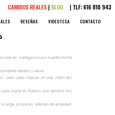
CAMBIOS REALES
|
BLOG
|
TLF:
616 810 943
EALES
RESEÑAS
VIDEOTECA
CONTACTO
LIKES
S
mos caer en “castigarnos por nuestra forma
mportante hábitos y salud.
r , pero para mejorar sin esa visión tan
para lograr el objetivo que siempre nos
 a la larga, provocan, además de ansiedad,