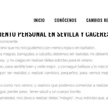
BLOG
,
SEO
ALIMENTACIÓN CONSCIENTE
INICIO
CONÓCENOS
CAMBIOS R
O 26, 2024
|
BY
CARLOS DEL PINO PROFITNESS TRAINER
|
0
IENTO PERSONAL EN SEVILLA Y CÁCERE
 consciente.
verano que no nos gustemos con menos ropa o en bañador…
 magras, barriguitas, o celulitis, debemos ser realistas, no debe
ay… y no caigas en realizar dietas estrictas para el verano.
, para sentirte bien y verte mejor… y conseguir belleza y lo más i
por ser realistas y realizar cambios, pequeños, para vernos mejo
os como nos vemos, y veamos que podemos comenzar a realizar, 
r, perder peso , tener salud y un cuerpo bonito.
nsiedad, nos lleva a realizar dietas “milagro”, muy estrictas que,