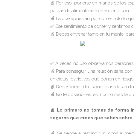
🍏 Por eso, ponerse en manos de los expe
pautas de alimentación consciente son :
🍏 La que apuestan por comer solo lo que 
✅ Ese sentimiento de comer y sentirnos 
🍏 Debes entrenar también tu mente ,par
✅ A veces incluso observamos personas 
🍏 Para conseguir una relación sana con 
en dietas restrictivas que ponen en riesg
🍏 Debes tomar decisiones basadas en tu
🍏 No te obsesiones, es mucho más fácil d
🍏 Lo primero no tomes de forma in
seguros que crees que sabes sobre
🍏 Se tiende a restringir muchos alimen