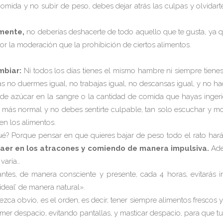
comida y no subir de peso, debes dejar atrás las culpas y olvidart
amente,
no deberías deshacerte de todo aquello que te gusta, ya
or la moderación que la prohibición de ciertos alimentos.
mbiar:
Ni todos los días tienes el mismo hambre ni siempre tiene
as no duermes igual, no trabajas igual, no descansas igual, y no hac
de azúcar en la sangre o la cantidad de comida que hayas ingerid
 más normal y no debes sentirte culpable, tan solo escuchar y modu
ien los alimentos.
ué? Porque pensar en que quieres bajar de peso todo el rato hará
aer en los atracones y comiendo de manera impulsiva.
Ade
 varía…
tes, de manera consciente y presente, cada 4 horas, evitarás in
ideal’ de manera natural».
a obvio, es el orden, es decir, tener siempre alimentos frescos y
, comer despacio, evitando pantallas, y masticar despacio, para que