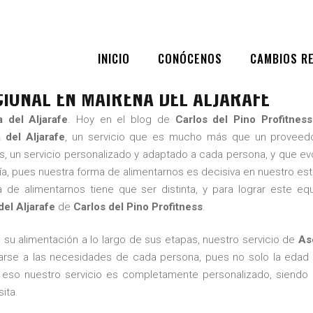
BLOG
,
SEO
O NUTRICIONAL EN MAIRENA
INICIO
CONÓCENOS
CAMBIOS R
O 18, 2021
|
BY
CARLOS DEL PINO PROFITNESS TRAINER
|
0
IONAL EN MAIRENA DEL ALJARAFE
 del Aljarafe
. Hoy en el blog de
Carlos del Pino Profitness
 del Aljarafe
, un servicio que es mucho más que un proveedo
, un servicio personalizado y adaptado a cada persona, y que e
a, pues nuestra forma de alimentarnos es decisiva en nuestro estad
e alimentarnos tiene que ser distinta, y para lograr este equi
el Aljarafe
de
Carlos del Pino Profitness
.
su alimentación a lo largo de sus etapas, nuestro servicio de
As
arse a las necesidades de cada persona, pues no solo la edad e
r eso nuestro servicio es completamente personalizado, siendo
ita.