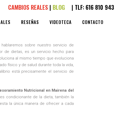
CAMBIOS REALES
|
BLOG
|
TLF:
616 810 943
 DEL ALJARAFE
EALES
RESEÑAS
VIDEOTECA
CONTACTO
LIKES
hablaremos sobre nuestro servicio de
r de dietas, es un servicio hecho para
voluciona al mismo tiempo que evoluciona
o físico y de salud durante toda la vida,
librio está precisamente el servicio de
esoramiento Nutricional en Mairena del
s condicionante de la dieta, también la
 esta la única manera de ofrecer a cada