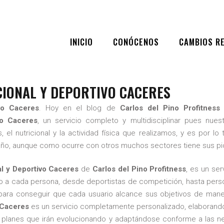
BLOG
,
SEO
INICIO
CONÓCENOS
CAMBIOS R
NTO NUTRICIONAL Y DEPORT
BRE 11, 2023
|
BY
CARLOS DEL PINO PROFITNESS TRAINER
|
IONAL Y DEPORTIVO CACERES
vo Caceres
. Hoy en el blog de
Carlos del Pino Profitness
h
vo Caceres
, un servicio completo y multidisciplinar pues nue
el nutricional y la actividad física que realizamos, y es por lo t
 año, aunque como ocurre con otros muchos sectores tiene sus pi
l y Deportivo Caceres
de
Carlos del Pino Profitness
, es un se
 a cada persona, desde deportistas de competición, hasta per
, para conseguir que cada usuario alcance sus objetivos de mane
 Caceres
es un servicio completamente personalizado, elaborando 
 planes que irán evolucionando y adaptándose conforme a las n