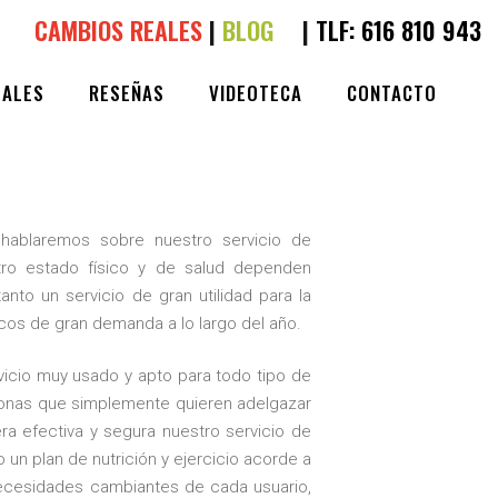
CAMBIOS REALES
|
BLOG
|
TLF:
616 810 943
EALES
RESEÑAS
VIDEOTECA
CONTACTO
IVO CACERES
0
LIKES
ablaremos sobre nuestro servicio de
stro estado físico y de salud dependen
anto un servicio de gran utilidad para la
cos de gran demanda a lo largo del año.
rvicio muy usado y apto para todo tipo de
sonas que simplemente quieren adelgazar
ra efectiva y segura nuestro servicio de
un plan de nutrición y ejercicio acorde a
ecesidades cambiantes de cada usuario,