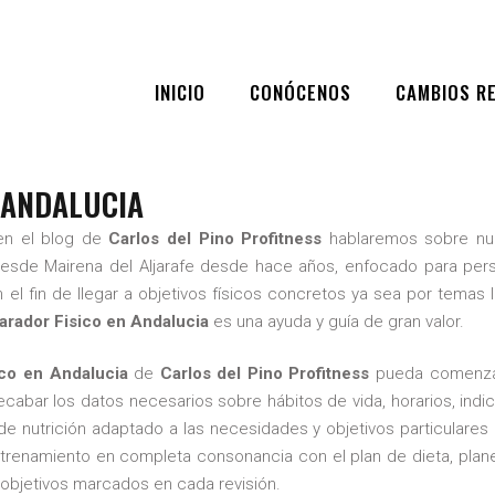
BLOG
,
SEO
INICIO
CONÓCENOS
CAMBIOS R
PARADOR FISICO EN ANDAL
RE 23, 2019
|
BY
CARLOS DEL PINO PROFITNESS TRAINER
|
 ANDALUCIA
en el blog de
Carlos del Pino Profitness
hablaremos sobre nu
desde Mairena del Aljarafe desde hace años, enfocado para per
on el fin de llegar a objetivos físicos concretos ya sea por temas l
arador Fisico en Andalucia
es una ayuda y guía de gran valor.
ico en Andalucia
de
Carlos del Pino Profitness
pueda comenzar 
ecabar los datos necesarios sobre hábitos de vida, horarios, indic
de nutrición adaptado a las necesidades y objetivos particulares
 entrenamiento en completa consonancia con el plan de dieta, pla
 objetivos marcados en cada revisión.