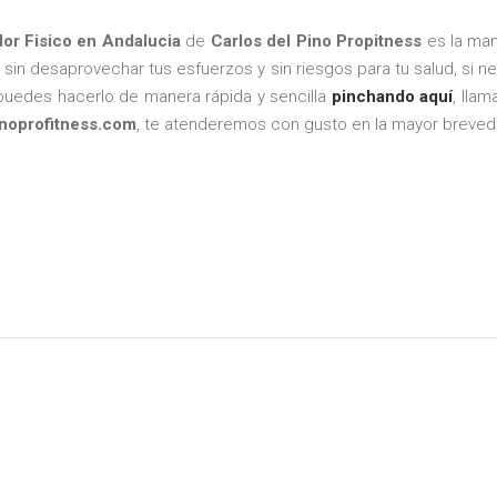
or Fisico en Andalucia
de
Carlos del Pino Propitness
es la ma
o, sin desaprovechar tus esfuerzos y sin riesgos para tu salud, si
 puedes hacerlo de manera rápida y sencilla
pinchando aquí
, lla
noprofitness.com
, te atenderemos con gusto en la mayor breved