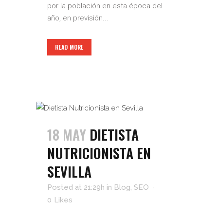
por la población en esta época del
año, en previsión...
READ MORE
18 MAY
DIETISTA
NUTRICIONISTA EN
SEVILLA
Posted at 21:29h
in
Blog
,
SEO
0
Likes