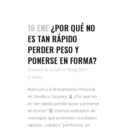
16 ENE
¿POR QUÉ NO
ES TAN RÁPIDO
PERDER PESO Y
PONERSE EN FORMA?
Posted at 12:00h
in
Blog
,
SEO
0
Likes
Nutrición y Entrenamiento Personal
en Sevilla y Cáceres. ⏳ ¿Por qué no
es tan rápido perder peso y ponerse
en forma? 😵 Vivimos rodeados de
mensajes que prometen resultados
rápidos, cuerpos “perfectos” en