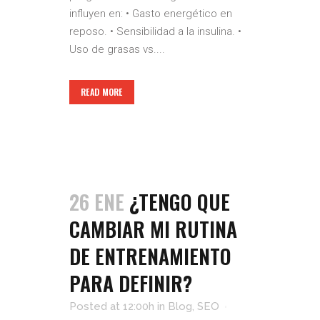
influyen en: • Gasto energético en
reposo. • Sensibilidad a la insulina. •
Uso de grasas vs....
READ MORE
26 ENE
¿TENGO QUE
CAMBIAR MI RUTINA
DE ENTRENAMIENTO
PARA DEFINIR?
Posted at 12:00h
in
Blog
,
SEO