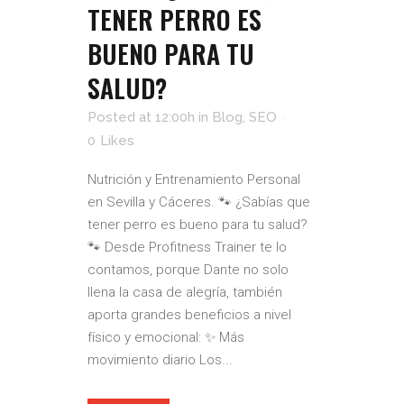
TENER PERRO ES
BUENO PARA TU
SALUD?
Posted at 12:00h
in
Blog
,
SEO
0
Likes
Nutrición y Entrenamiento Personal
en Sevilla y Cáceres. 🐾 ¿Sabías que
tener perro es bueno para tu salud?
🐾 Desde Profitness Trainer te lo
contamos, porque Dante no solo
llena la casa de alegría, también
aporta grandes beneficios a nivel
físico y emocional: ✨ Más
movimiento diario Los...