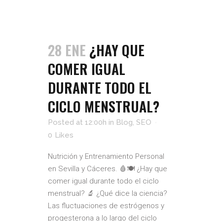
28 ENE
¿HAY QUE
COMER IGUAL
DURANTE TODO EL
CICLO MENSTRUAL?
Posted at 12:00h
in
Blog
,
SEO
0
Likes
Nutrición y Entrenamiento Personal
en Sevilla y Cáceres. 🩸🍽️ ¿Hay que
comer igual durante todo el ciclo
menstrual? 🔬 ¿Qué dice la ciencia?
Las fluctuaciones de estrógenos y
progesterona a lo largo del ciclo