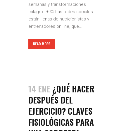
semanas y transformaciones
milagro. 👩‍💻 Las redes sociales
están llenas de nutricionistas y
entrenadores on line, que...
READ MORE
14 ENE
¿QUÉ HACER
DESPUÉS DEL
EJERCICIO? CLAVES
FISIOLÓGICAS PARA