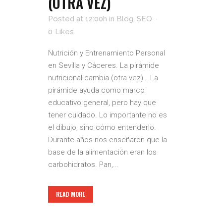
(OTRA VEZ)
Posted at 12:00h
in
Blog
,
SEO
0
Likes
Nutrición y Entrenamiento Personal
en Sevilla y Cáceres. La pirámide
nutricional cambia (otra vez)… La
pirámide ayuda como marco
educativo general, pero hay que
tener cuidado. Lo importante no es
el dibujo, sino cómo entenderlo.
Durante años nos enseñaron que la
base de la alimentación eran los
carbohidratos. Pan,...
READ MORE