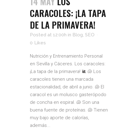
14 MAY
LOS
CARACOLES: ¡LA TAPA
DE LA PRIMAVERA!
Posted at 12:00h
in
Blog
,
SEO
0
Likes
Nutrición y Entrenamiento Personal
en Sevilla y Cáceres. Los caracoles:
¡La tapa de la primavera! 🐌 🐚 Los
caracoles tienen una marcada
estacionalidad, de abril a junio. 🐚 El
caracol es un molusco gasterópodo
de concha en espiral. 🐚 Son una
buena fuente de proteínas. 🐚 Tienen
muy bajo aporte de calorías,
además...