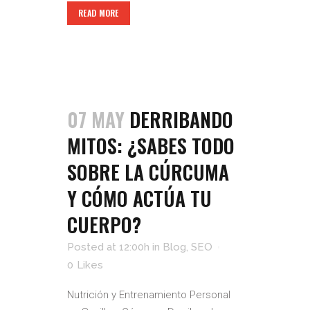
READ MORE
07 MAY
DERRIBANDO
MITOS: ¿SABES TODO
SOBRE LA CÚRCUMA
Y CÓMO ACTÚA TU
CUERPO?
Posted at 12:00h
in
Blog
,
SEO
0
Likes
Nutrición y Entrenamiento Personal