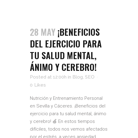
28 MAY
¡BENEFICIOS
DEL EJERCICIO PARA
TU SALUD MENTAL,
ÁNIMO Y CEREBRO!
Posted at 12:00h
in
Blog
,
SEO
0
Likes
Nutrición y Entrenamiento Personal
en Sevilla y Cáceres. ¡Beneficios del
ejercicio para tu salud mental, ánimo
y cerebro! 🍏 En estos tiempos
difíciles, todos nos vemos afectados
por el estrés, a veces ansiedad