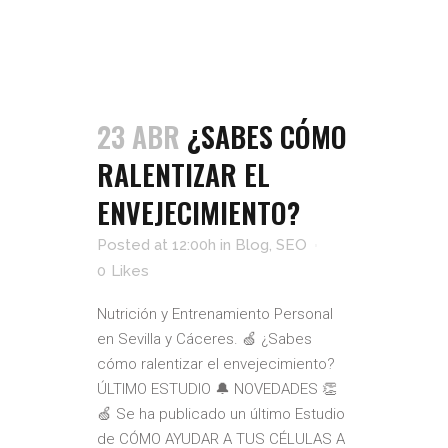
23 ABR
¿SABES CÓMO
RALENTIZAR EL
ENVEJECIMIENTO?
Posted at 12:00h
in
Blog
,
SEO
0
Likes
Nutrición y Entrenamiento Personal
en Sevilla y Cáceres. 🍏 ¿Sabes
cómo ralentizar el envejecimiento?
ÚLTIMO ESTUDIO 🔔 NOVEDADES 👏
🍏 Se ha publicado un último Estudio
de CÓMO AYUDAR A TUS CÉLULAS A