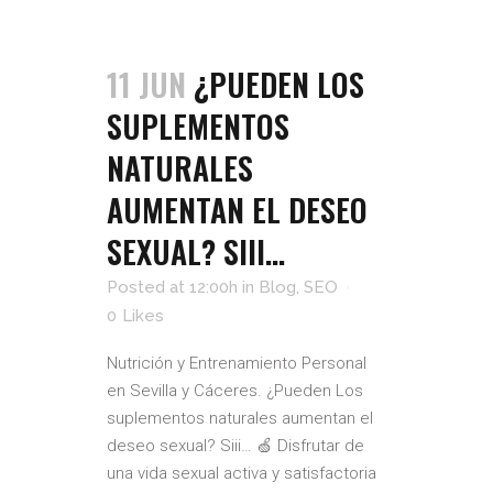
11 JUN
¿PUEDEN LOS
SUPLEMENTOS
NATURALES
AUMENTAN EL DESEO
SEXUAL? SIII…
Posted at 12:00h
in
Blog
,
SEO
0
Likes
Nutrición y Entrenamiento Personal
en Sevilla y Cáceres. ¿Pueden Los
suplementos naturales aumentan el
deseo sexual? Siii… 🍏 Disfrutar de
una vida sexual activa y satisfactoria