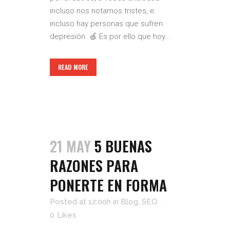
incluso nos notamos tristes, e
incluso hay personas que sufren
depresión. 🍏 Es por ello que hoy...
READ MORE
21 MAY
5 BUENAS
RAZONES PARA
PONERTE EN FORMA
Posted at 12:00h
in
Blog
,
SEO
0
Likes