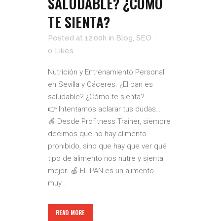
SALUDABLE? ¿CÓMO
TE SIENTA?
Posted at 12:00h
in
Blog
,
SEO
0
Likes
Nutrición y Entrenamiento Personal
en Sevilla y Cáceres. ¿El pan es
saludable? ¿Cómo te sienta?
👉 Intentamos aclarar tus dudas…
🍏 Desde Profitness Trainer, siempre
decimos que no hay alimento
prohibido, sino que hay que ver qué
tipo de alimento nos nutre y sienta
mejor. 🍏 EL PAN es un alimento
muy...
READ MORE